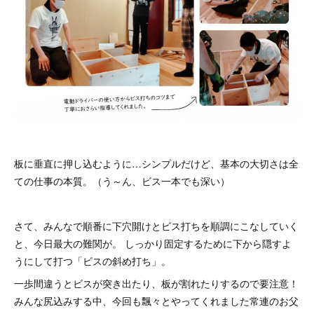
板に垂直に押し込むように…シンプルだけど、基本の大切さは全
ての仕事の本質。（う～ん、ビス一本でも深い）
さて、みんなで順番に下穴開けとビス打ちを順調にこなしていく
と、今日最大の難関が。 しっかり固定するために下から隠すよ
うにして打つ「ビスの斜め打ち」。
一歩間違うとビスが突き出たり、板が割れたりするので要注意！
みんな尻込みする中、今回も飄々とやってくれました常連のお父