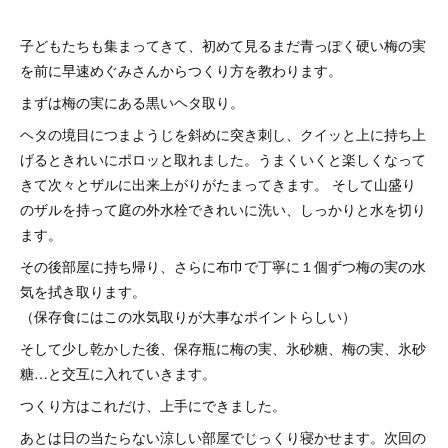
子どもたちも集まってきて、初めて見るまだ青っぽく硬い梅の実
を前に早速めぐみさんからつくり方を教わります。
まずは梅の実にある黒いヘタ取り。
ヘタの境目につまようじを斜めに突き刺し、クイッと上に持ち上
げるときれいにポロッと取れました。うまくいくと楽しくなって
きて次々とザルに出来上がりがたまってきます。 そして山盛り
のザルを持って庭の外水栓できれいに洗い、しっかりと水を切り
ます。
その後部屋に持ち帰り、さらに布巾で丁寧に１個ずつ梅の実の水
気を拭き取ります。
（保存食にはこの水気取りが大事なポイントらしい）
そして少し乾かした後、保存瓶に梅の実、氷砂糖、梅の実、氷砂
糖…と交互に入れていきます。
つくり方はこれだけ、上手にできました。
あとは日の当たらない涼しい部屋でじっくり寝かせます。次回の