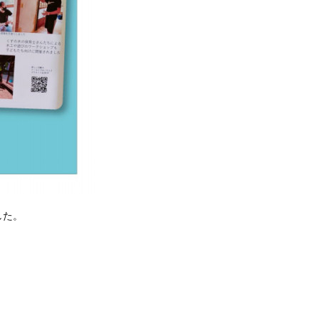
した。
。