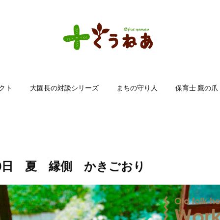
クト
大園長の対談シリーズ
まちの守り人
保育士 鷹の爪
月10日 夏 縁側 かきごおり