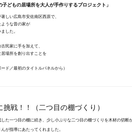
の子どもの居場所を大人が手作りするプロジェクト」
が著しい広島市安佐南区西原で、
たような昔の家が
いました。
、
の古民家に手を加えて、
な居場所を創り出すことを
ボード／最初のタイトルパネルから）
に挑戦！！（二つ目の棚づくり）
成した一つ目の棚に続き、少し小ぶりな二つ目の棚づくりを木材の切断
さんが指導にあたってくれました。