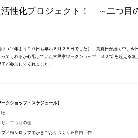
生活性化プロジェクト！ ～二つ目
明け（平年より２０日も早い６月２８日でした）、真夏日が続く中、今
まってくれるか心配していた古民家ワークショップ、３２℃を超える蒸
親子が参加してくれました。
ワークショップ・スケジュール】
０頃
くり…二つ目の棚
ップ／梅シロップでかきごおりづくり＆自由工作