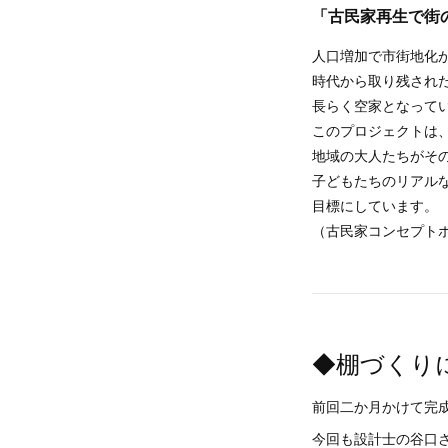
「古民家再生で街
人口増加で市街地化
時代から取り残され
長らく空家となって
このプロジェクトは
地域の大人たちがそ
子どもたちのリアル
目標にしています。
（古民家コンセプト
◆棚づくり
前回二か月かけて完
今回も設計士の谷口