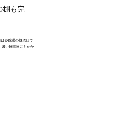
の棚も完
日は参院選の投票日で
し暑い日曜日にもかか