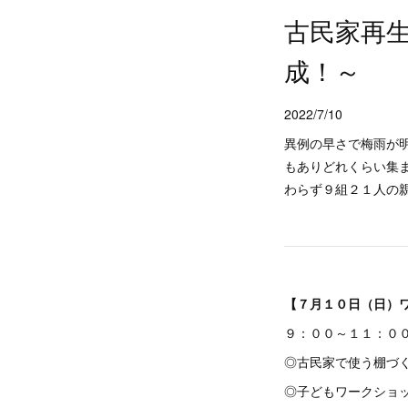
古民家再
成！～
2022/7/10
異例の早さで梅雨が
もありどれくらい集
わらず９組２１人の
【７月１０日（日）
９：００～１１：０
◎古民家で使う棚づ
◎子どもワークショ