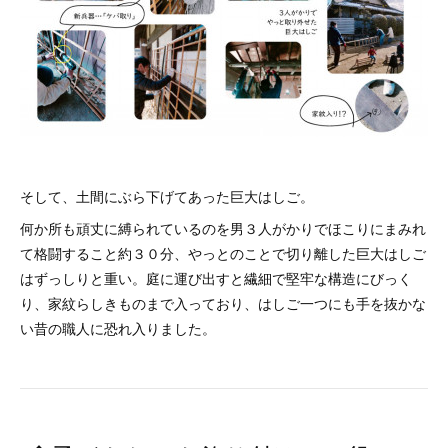
そして、土間にぶら下げてあった巨大はしご。
何か所も頑丈に縛られているのを男３人がかりでほこりにまみれ
て格闘すること約３０分、やっとのことで切り離した巨大はしご
はずっしりと重い。庭に運び出すと繊細で堅牢な構造にびっく
り、家紋らしきものまで入っており、はしご一つにも手を抜かな
い昔の職人に恐れ入りました。