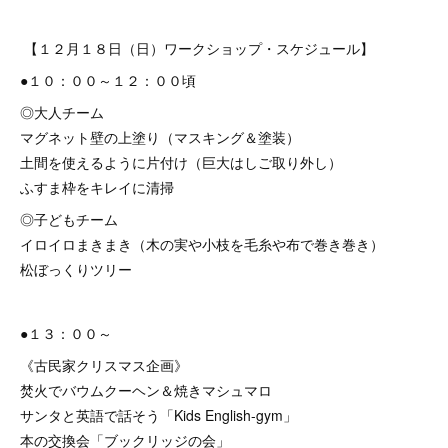
【１２月１８日（日）ワークショップ・スケジュール】
●１０：００～１２：００頃
◎大人チーム
マグネット壁の上塗り（マスキング＆塗装）
土間を使えるように片付け（巨大はしご取り外し）
ふすま枠をキレイに清掃
◎子どもチーム
イロイロまきまき（木の実や小枝を毛糸や布で巻き巻き）
松ぼっくりツリー
●１３：００～
《古民家クリスマス企画》
焚火でバウムクーヘン＆焼きマシュマロ
サンタと英語で話そう「Kids English-gym」
本の交換会「ブックリッジの会」