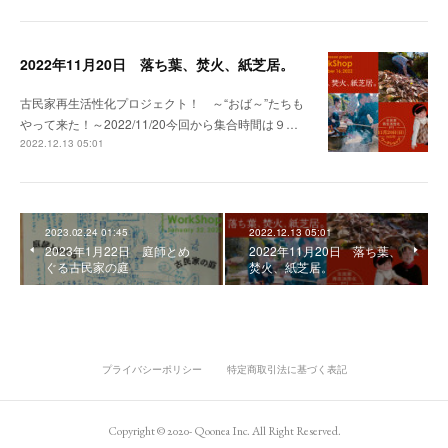
2022年11月20日 落ち葉、焚火、紙芝居。
古民家再生活性化プロジェクト！ ～“おば～”たちも
やって来た！～2022/11/20今回から集合時間は９…
2022.12.13 05:01
2023.02.24 01:45
2022.12.13 05:01
2023年1月22日 庭師とめ
2022年11月20日 落ち葉、
ぐる古民家の庭
焚火、紙芝居。
プライバシーポリシー
特定商取引法に基づく表記
Copyright © 2020- Qoonea Inc. All Right Reserved.