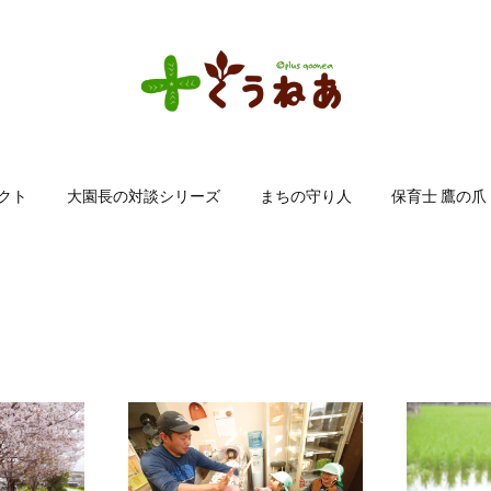
クト
大園長の対談シリーズ
まちの守り人
保育士 鷹の爪
まちの守り人