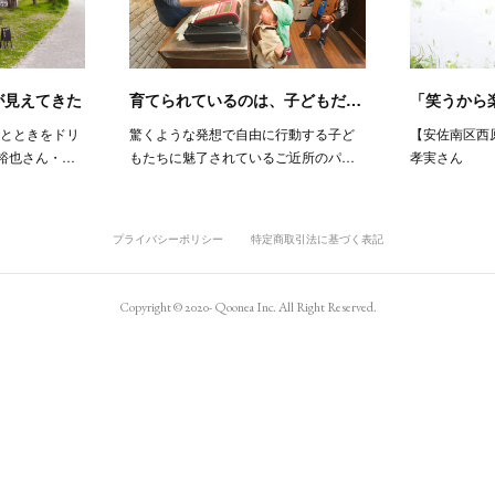
が見えてきた
育てられているのは、子どもだ…
「笑うから
ひとときをドリ
驚くような発想で自由に行動する子ど
【安佐南区西
本裕也さん・…
もたちに魅了されているご近所のパ…
孝実さん
プライバシーポリシー
特定商取引法に基づく表記
Copyright © 2020- Qoonea Inc. All Right Reserved.