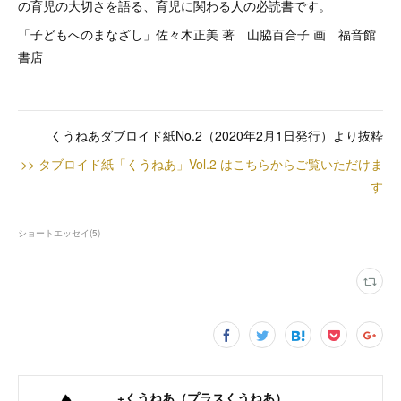
の育児の大切さを語る、育児に関わる人の必読書です。
「子どもへのまなざし」佐々木正美 著 山脇百合子 画 福音館
書店
くうねあダブロイド紙No.2（2020年2月1日発行）より抜粋
>> タブロイド紙「くうねあ」Vol.2 はこちらからご覧いただけま
す
ショートエッセイ
(
5
)
+くうねあ（プラスくうねあ）