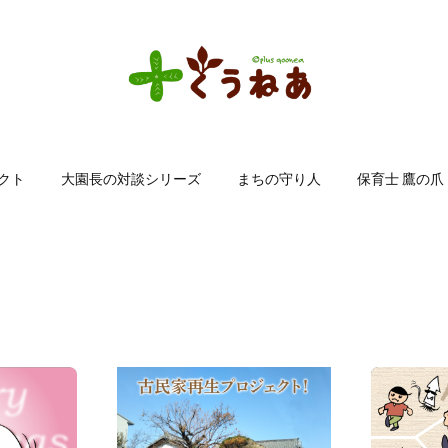
クト
大園長の対談シリーズ
まちの守り人
保育士 鷹の爪
2020
.
12