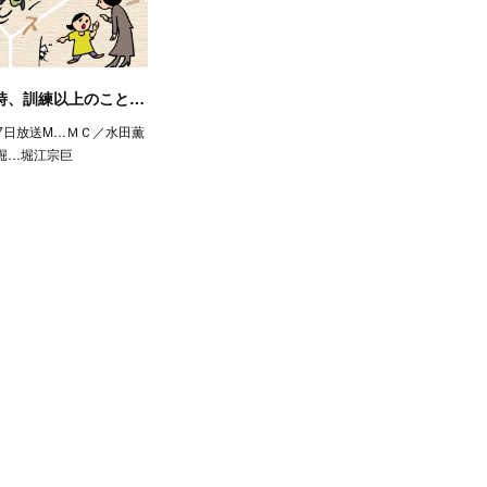
時、訓練以上のこと…
月27日放送M…ＭＣ／水田薫
堀…堀江宗巨