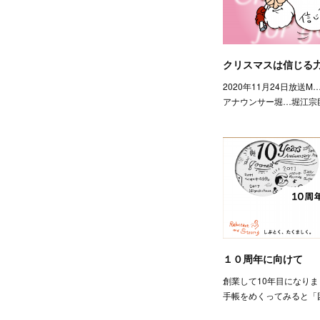
クリスマスは信じる
2020年11月24日放送
アナウンサー堀…堀江宗
１０周年に向けて
創業して10年目になり
手帳をめくってみると「