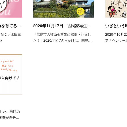
力を育てる…
2020年11月17日 古民家再生…
いざという
M…ＭＣ／水田薫
「広島市の補助金事業に採択されまし
2020年10
巨
た！」2020/11/17きっかけは、園児…
アナウンサー
ました。当時の
困難が自分…